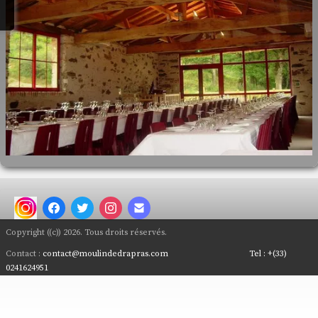
Nous Contacter
Plan d'Accès
Que faire en Anjou..
Salles de Réception
Copyright ((c)) 2026. Tous droits réservés.
Contact :
contact@moulindedrapras.com
Tel :
+(33)
0241624951