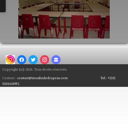
Nous Contacter
Plan d'Accès
Que faire en Anjou..
Salles de Réception
Copyright ((c)) 2026. Tous droits réservés.
Contact :
contact@moulindedrapras.com
Tel :
+(33)
0241624951