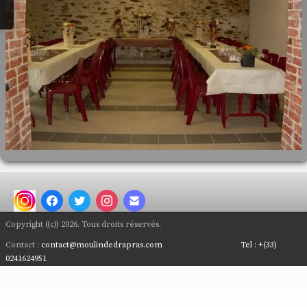
Nous Contacter
Plan d'Accès
Que faire en Anjou..
Salles de Réception
Copyright ((c)) 2026. Tous droits réservés.
Contact :
contact@moulindedrapras.com
Tel :
+(33)
0241624951