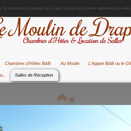
es. En continuant à naviguer sur ce site, vous acceptez notre utilisation des cookie
e Moulin de Drap
Chambres d'Hôtes & Location de Salles
Chambres d'Hôtes B&B
Au Moulin
L'Appart B&B ou le Gî
ou..
Salles de Réception