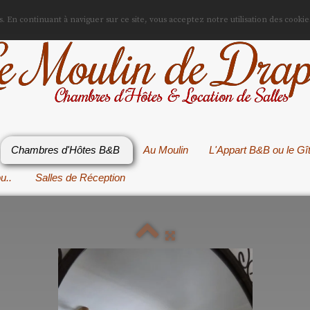
es. En continuant à naviguer sur ce site, vous acceptez notre utilisation des cookie
e Moulin de Drap
Chambres d'Hôtes & Location de Salles
Chambres d'Hôtes B&B
Au Moulin
L'Appart B&B ou le Gî
ou..
Salles de Réception