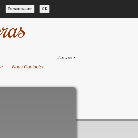
s.
Personnaliser
OK
ras
Français
▼
te
Nous Contacter