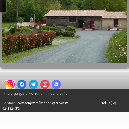
Nous Contacter
Plan d'Accès
Que faire en Anjou..
Salles de Réception
Copyright ((c)) 2026. Tous droits réservés.
Contact :
contact@moulindedrapras.com
Tel :
+(33)
0241624951